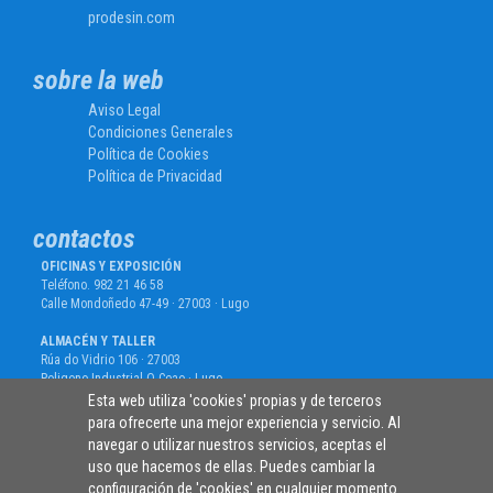
prodesin.com
sobre la web
Aviso Legal
Condiciones Generales
Política de Cookies
Política de Privacidad
contactos
OFICINAS Y EXPOSICIÓN
Teléfono. 982 21 46 58
Calle Mondoñedo 47-49 · 27003 · Lugo
ALMACÉN Y TALLER
Rúa do Vidrio 106 · 27003
Poligono Industrial O Ceao · Lugo
Esta web utiliza 'cookies' propias y de terceros
para ofrecerte una mejor experiencia y servicio. Al
navegar o utilizar nuestros servicios, aceptas el
Siguenos en
uso que hacemos de ellas. Puedes cambiar la
configuración de 'cookies' en cualquier momento.