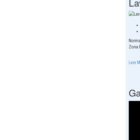
La
Norma
Zona l
Leer 
Ga