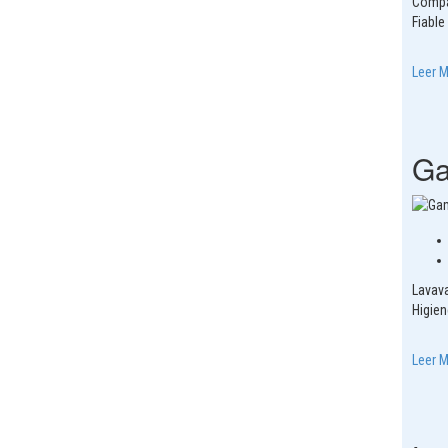
Compa
Fiable 
Leer 
Ga
Lavava
Higien
Leer 